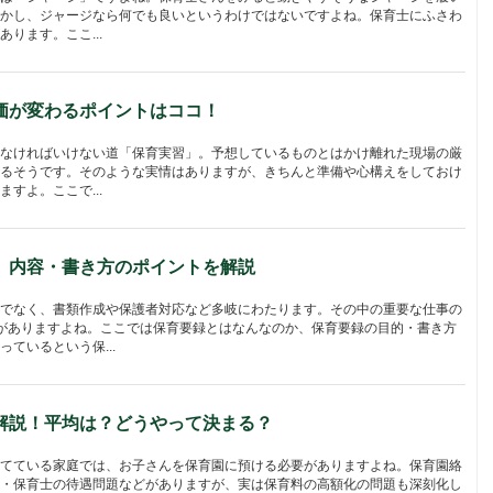
かし、ジャージなら何でも良いというわけではないですよね。保育士にふさわ
ります。ここ...
価が変わるポイントはココ！
なければいけない道「保育実習」。予想しているものとはかけ離れた現場の厳
るそうです。そのような実情はありますが、きちんと準備や心構えをしておけ
すよ。ここで...
】内容・書き方のポイントを解説
でなく、書類作成や保護者対応など多岐にわたります。その中の重要な仕事の
がありますよね。ここでは保育要録とはなんなのか、保育要録の目的・書き方
ているという保...
解説！平均は？どうやって決まる？
てている家庭では、お子さんを保育園に預ける必要がありますよね。保育園絡
・保育士の待遇問題などがありますが、実は保育料の高額化の問題も深刻化し