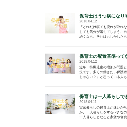
保育士はうつ病になり
2018.04.12
「どれだけ寝ても疲れが取れな
しても気分が落ちてしまう。自
続くなら、それはもしかしたら「
保育士の配置基準って
2018.04.12
近年、待機児童の増加が問題と
況です。多くの働きたい保護者
じゃない？」と思っている人もい
保育士は一人暮らしで
2018.04.11
実家暮らしの保育士が迷いがち
か、一人暮らしをするべきなの
一人暮らしとなると家賃や食費・