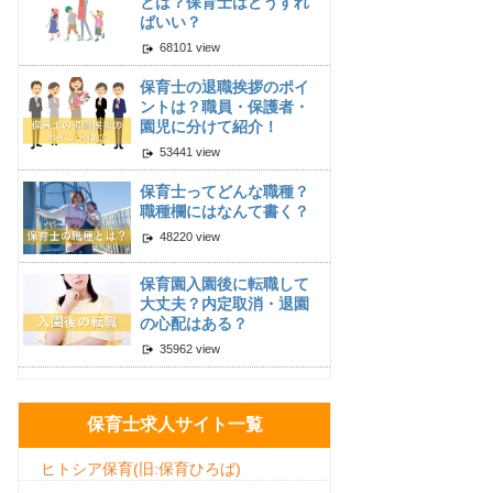
とは？保育士はどうすれ
ばいい？
68101 view
保育士の退職挨拶のポイ
ントは？職員・保護者・
園児に分けて紹介！
53441 view
保育士ってどんな職種？
職種欄にはなんて書く？
48220 view
保育園入園後に転職して
大丈夫？内定取消・退園
の心配はある？
35962 view
保育士求人サイト一覧
ヒトシア保育(旧:保育ひろば)