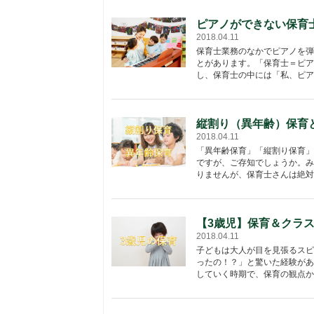
ピアノができない保育
2018.04.11
保育士業務のなかでピアノを弾
とがあります。「保育士＝ピア
し、保育士の中には「私、ピアノ
縦割り（異年齢）保育
2018.04.11
「異年齢保育」「縦割り保育」
ですが、ご存知でしょうか。み
りませんが、保育士さんは絶対に
【3歳児】保育＆クラ
2018.04.11
子どもは大人が目を見張るスピ
ったの！？」と驚いた経験があ
していく時期で、保育の観点から