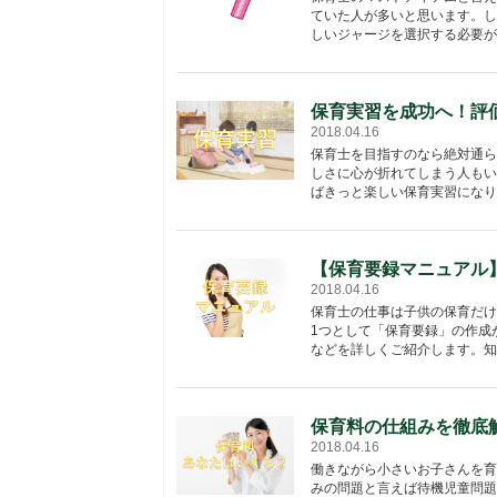
ていた人が多いと思います。し
しいジャージを選択する必要があ
保育実習を成功へ！評
2018.04.16
保育士を目指すのなら絶対通ら
しさに心が折れてしまう人もい
ばきっと楽しい保育実習になりま
【保育要録マニュアル
2018.04.16
保育士の仕事は子供の保育だけ
1つとして「保育要録」の作成
などを詳しくご紹介します。知っ
保育料の仕組みを徹底
2018.04.16
働きながら小さいお子さんを育
みの問題と言えば待機児童問題