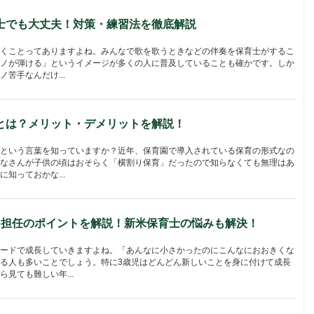
士でも大丈夫！対策・練習法を徹底解説
くことってありますよね。みんなで歌を歌うときなどの伴奏を保育士がするこ
ノが弾ける」というイメージが多くの人に普及していることも確かです。しか
苦手なんだけ...
とは？メリット・デメリットを解説！
という言葉を知っていますか？近年、保育園で導入されている保育の形式なの
なさんが子供の頃はおそらく「横割り保育」だったので知らなくても無理はあ
知っておかな...
ス担任のポイントを解説！新米保育士の悩みも解決！
ードで成長していきますよね。「あんなに小さかったのにこんなにおおきくな
る人も多いことでしょう。特に3歳児はどんどん新しいことを身に付けて成長
見ても難しい年...