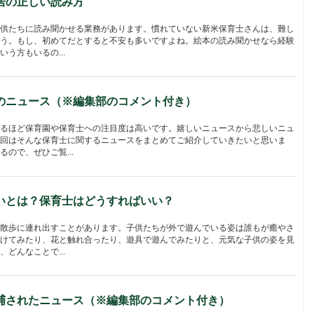
居の正しい読み方
供たちに読み聞かせる業務があります。慣れていない新米保育士さんは、難し
う。もし、初めてだとすると不安も多いですよね。絵本の読み聞かせなら経験
う方もいるの...
のニュース（※編集部のコメント付き）
るほど保育園や保育士への注目度は高いです。嬉しいニュースから悲しいニュ
回はそんな保育士に関するニュースをまとめてご紹介していきたいと思いま
ので、ぜひご覧...
いとは？保育士はどうすればいい？
散歩に連れ出すことがあります。子供たちが外で遊んでいる姿は誰もが癒やさ
けてみたり、花と触れ合ったり、遊具で遊んでみたりと、元気な子供の姿を見
どんなことで...
捕されたニュース（※編集部のコメント付き）