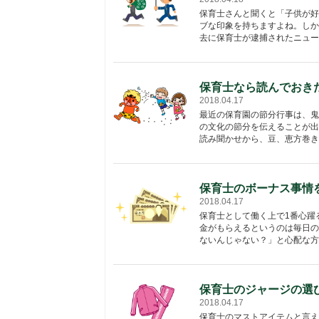
保育士さんと聞くと「子供が好
ブな印象を持ちますよね。しか
去に保育士が逮捕されたニュース
保育士なら読んでおき
2018.04.17
最近の保育園の節分行事は、鬼
の文化の節分を伝えることが出
読み聞かせから、豆、恵方巻き、
保育士のボーナス事情
2018.04.17
保育士として働く上で1番心躍
金がもらえるというのは毎日の
ないんじゃない？」と心配な方も
保育士のジャージの選
2018.04.17
保育士のマストアイテムと言え