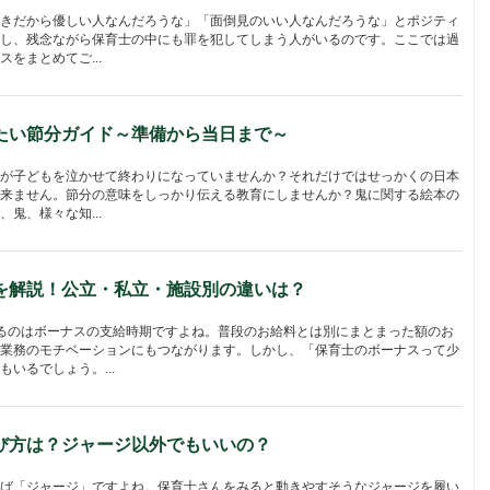
きだから優しい人なんだろうな」「面倒見のいい人なんだろうな」とポジティ
し、残念ながら保育士の中にも罪を犯してしまう人がいるのです。ここでは過
をまとめてご...
たい節分ガイド～準備から当日まで～
が子どもを泣かせて終わりになっていませんか？それだけではせっかくの日本
来ません。節分の意味をしっかり伝える教育にしませんか？鬼に関する絵本の
鬼、様々な知...
を解説！公立・私立・施設別の違いは？
るのはボーナスの支給時期ですよね。普段のお給料とは別にまとまった額のお
業務のモチベーションにもつながります。しかし、「保育士のボーナスって少
いるでしょう。...
び方は？ジャージ以外でもいいの？
ば「ジャージ」ですよね。保育士さんをみると動きやすそうなジャージを履い