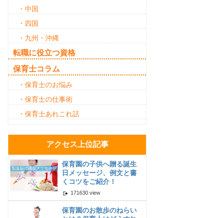
・中国
・四国
・九州・沖縄
転職に役立つ資格
保育士コラム
・保育士のお悩み
・保育士の仕事術
・保育士あれこれ話
アクセス上位記事
保育園の子供へ贈る誕生
日メッセージ、例文と書
くコツをご紹介！
171630 view
保育園のお散歩のねらい