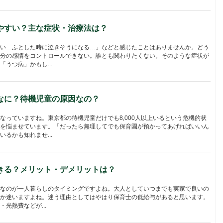
やすい？主な症状・治療法は？
い…ふとした時に泣きそうになる…」などと感じたことはありませんか。どう
分の感情をコントロールできない。誰とも関わりたくない。そのような症状が
うつ病」かもし...
なに？待機児童の原因なの？
なっていますね。東京都の待機児童だけでも8,000人以上いるという危機的状
を悩ませています。「だったら無理してでも保育園が預かってあげればいいん
るかも知れませ...
きる？メリット・デメリットは？
なのが一人暮らしのタイミングですよね。大人としていつまでも実家で良いの
か迷いますよね。迷う理由としてはやはり保育士の低給与があると思います。
光熱費などが...