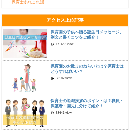
・保育士あれこれ話
アクセス上位記事
保育園の子供へ贈る誕生日メッセージ、
例文と書くコツをご紹介！
171632 view
保育園のお散歩のねらいとは？保育士は
どうすればいい？
68102 view
保育士の退職挨拶のポイントは？職員・
保護者・園児に分けて紹介！
53441 view