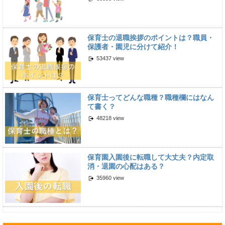
保育士の退職挨拶のポイントは？職員・
保護者・園児に分けて紹介！
53437 view
保育士ってどんな職種？職種欄にはなん
て書く？
48218 view
保育園入園後に転職して大丈夫？内定取
消・退園の心配はある？
35960 view