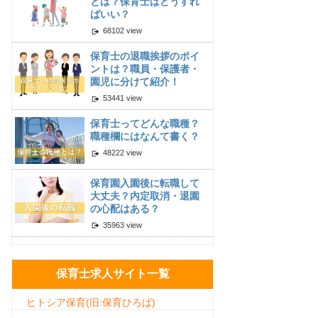
とは？保育士はどうすれ
ばいい？
68102 view
保育士の退職挨拶のポイ
ントは？職員・保護者・
園児に分けて紹介！
53441 view
保育士ってどんな職種？
職種欄にはなんて書く？
48222 view
保育園入園後に転職して
大丈夫？内定取消・退園
の心配はある？
35963 view
保育士求人サイト一覧
ヒトシア保育(旧:保育ひろば)