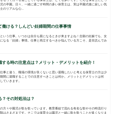
児の卒園。日々、一緒に過ごす時間の多い保育士は、実は卒園式後に寂しい気
のリアルな心...
て働ける？しんどい妊婦期間の仕事事情
という仕事。いつかは自分も親になるときが来ますよね！念願の妊娠でも、女
になる「妊婦」事情。仕事と両立するべきか悩んでいる方こそ、是非読んでみ
職する時の注意点は？メリット・デメリットを紹介！
仕事と違う、職場の環境が良くないと思い退職したいと考える保育士の方は少
期間に退職することでの注意すべきことは何か。メリットとデメリットは何
していきます。
る？その対処法は？
の方々や園児が歌を歌っています。教育番組で流れる有名な歌やその時流行り
類はさまざまです。そこでは保育士は園児と一緒に歌を歌うことが多くなりま