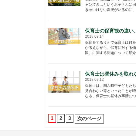
ャン泣き…というお子さんに困
きゃいけない園児がいるのに、泣
保育士の保育観の違い
2018.09.14
保育をするうえで保育士は何を
か考えながら、保育に対する価
観」に関する問題について紹介
保育士は昼休みを取れ
2018.09.12
保育士は、四六時中子どもたち
見合わない等といったことが噂
なる、保育士の昼休み事情につい
1
2
3
次のページ