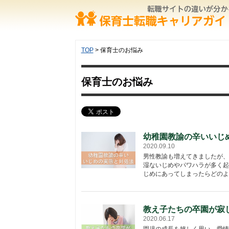
TOP
> 保育士のお悩み
保育士のお悩み
幼稚園教諭の辛いいじ
2020.09.10
男性教諭も増えてきましたが、
湿ないじめやパワハラが多く起
じめにあってしまったらどのよう
教え子たちの卒園が寂
2020.06.17
園児の成長を嬉しく思い、愛情