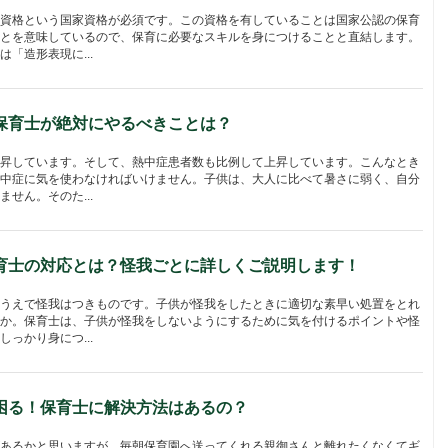
資格という国家資格が必須です。この資格を有していることは国家公認の保育
とを意味しているので、保育に必要なスキルを身につけることと直結します。
「造形表現に...
保育士が絶対にやるべきことは？
昇しています。そして、熱中症患者数も比例して上昇しています。こんなとき
中症に気を使わなければいけません。子供は、大人に比べて暑さに弱く、自分
せん。そのた...
育士の対応とは？怪我ごとに詳しくご説明します！
うえで怪我はつきものです。子供が怪我をしたときに適切な素早い処置をとれ
か。保育士は、子供が怪我をしないようにするために気を付けるポイントや怪
っかり身につ...
困る！保育士に解決方法はあるの？
あるかと思いますが、毎朝保育園へ送ってくれる親御さんと離れたくなくてギ