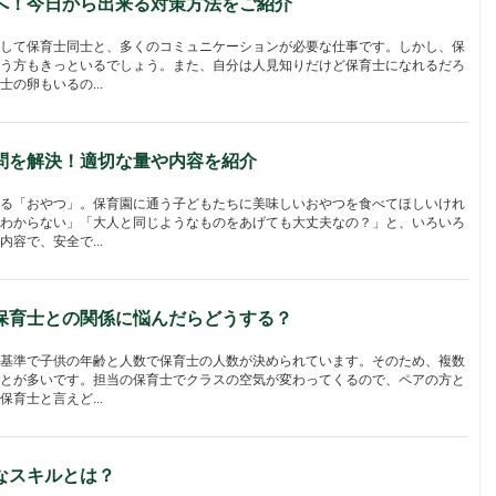
へ！今日から出来る対策方法をご紹介
して保育士同士と、多くのコミュニケーションが必要な仕事です。しかし、保
う方もきっといるでしょう。また、自分は人見知りだけど保育士になれるだろ
の卵もいるの...
問を解決！適切な量や内容を紹介
る「おやつ」。保育園に通う子どもたちに美味しいおやつを食べてほしいけれ
わからない」「大人と同じようなものをあげても大丈夫なの？」と、いろいろ
容で、安全で...
保育士との関係に悩んだらどうする？
基準で子供の年齢と人数で保育士の人数が決められています。そのため、複数
とが多いです。担当の保育士でクラスの空気が変わってくるので、ペアの方と
育士と言えど...
なスキルとは？