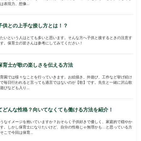
表現力、想像...
子供との上手な接し方とは！？
たいという人はとても多いと思います。そんな方へ子供と接するときの注意す
す。保育士の皆さんは参考にしてみてください！
保育士が歌の楽しさを伝える方法
育園では様々なことを行っていきます。お絵描き、外遊び、工作など挙げ続け
で毎日行われると言っても過言ではないのが【歌】です。先生と一緒に沢山歌
びなども入り...
てどんな性格？向いてなくても働ける方法を紹介！
うなイメージを抱いていますか？おそらく子供好きで優しく、家庭的で穏やか
す。しかし保育士になりたいけど、自分の性格じゃ無理かも…と思っている方
こで今回は保育...