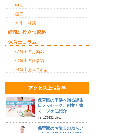
・中国
・四国
・九州・沖縄
転職に役立つ資格
保育士コラム
・保育士のお悩み
・保育士の仕事術
・保育士あれこれ話
アクセス上位記事
保育園の子供へ贈る誕生
日メッセージ、例文と書
くコツをご紹介！
171632 view
保育園のお散歩のねらい