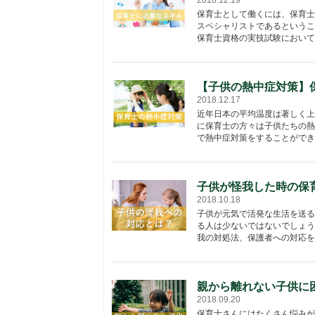
保育士として働くには、保育士
スペシャリストであるというこ
保育士資格の実技試験においては
【子供の熱中症対策】
2018.12.17
近年日本の平均温度は著しく上
に保育士の方々は子供たちの熱
で熱中症対策をすることができま
子供が怪我した時の保
2018.10.18
子供が元気で活発な生活を送る
る人は少ないではないでしょう
我の対処法、保護者への対応をし
親から離れない子供に
2018.09.20
保育士さんにはたくさん悩みが