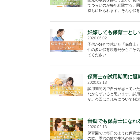
てつらいのが毎年経験する、園
持ちに駆られます。そんな保育士
妊娠しても保育士とし
2020.06.02
子供が好きで就いた「保育士」
性の多い保育現場だからこそ気
てください
保育士が試用期間に退
2020.02.13
試用期間内で自分が思っていた
なからずいると思います。試用
か。今回はこれらについて解説
音痴でも保育士になれ
2020.02.13
保育園では毎日のように保育士
の歌、季節の歌や生活の歌と種