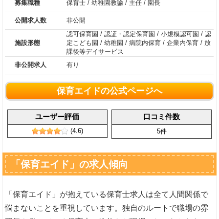
募集職種
保育士
/
幼稚園教諭
/
主任
/
園長
公開求人数
非公開
認可保育園
/
認証・認定保育園
/
小規模認可園
/
認
施設形態
定こども園
/
幼稚園
/
病院内保育
/
企業内保育
/
放
課後等デイサービス
非公開求人
有り
保育エイドの公式ページへ
ユーザー評価
口コミ件数
(4.6)
5件
「保育エイド」の求人傾向
「保育エイド」が抱えている保育士求人は全て人間関係で
悩まないことを重視しています。独自のルートで職場の雰