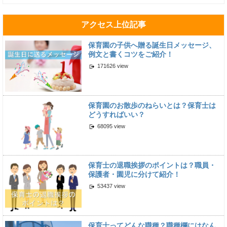
アクセス上位記事
保育園の子供へ贈る誕生日メッセージ、
例文と書くコツをご紹介！
171626 view
保育園のお散歩のねらいとは？保育士は
どうすればいい？
68095 view
保育士の退職挨拶のポイントは？職員・
保護者・園児に分けて紹介！
53437 view
保育士ってどんな職種？職種欄にはなん