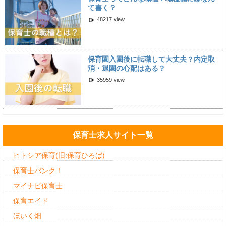
て書く？
48217 view
保育園入園後に転職して大丈夫？内定取
消・退園の心配はある？
35959 view
保育士求人サイト一覧
ヒトシア保育(旧:保育ひろば)
保育士バンク！
マイナビ保育士
保育エイド
ほいく畑