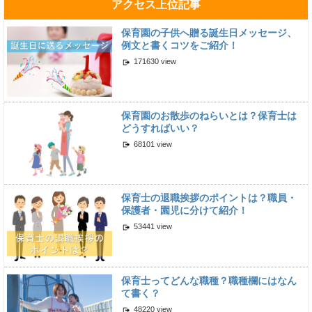
アクセス上位記事
保育園の子供へ贈る誕生日メッセージ、
例文と書くコツをご紹介！
171630 view
保育園のお散歩のねらいとは？保育士は
どうすればいい？
68101 view
保育士の退職挨拶のポイントは？職員・
保護者・園児に分けて紹介！
53441 view
保育士ってどんな職種？職種欄にはなん
て書く？
48220 view