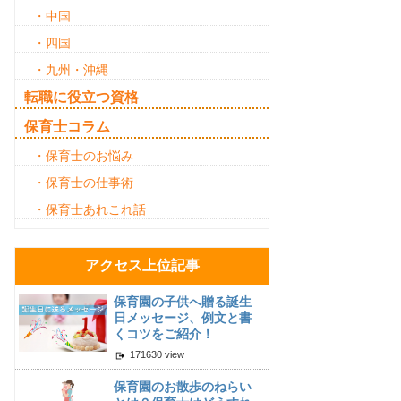
・中国
・四国
・九州・沖縄
転職に役立つ資格
保育士コラム
・保育士のお悩み
・保育士の仕事術
・保育士あれこれ話
アクセス上位記事
保育園の子供へ贈る誕生
日メッセージ、例文と書
くコツをご紹介！
171630 view
保育園のお散歩のねらい