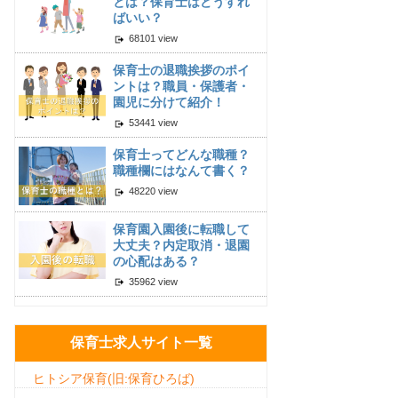
とは？保育士はどうすれ
ばいい？
68101 view
保育士の退職挨拶のポイ
ントは？職員・保護者・
園児に分けて紹介！
53441 view
保育士ってどんな職種？
職種欄にはなんて書く？
48220 view
保育園入園後に転職して
大丈夫？内定取消・退園
の心配はある？
35962 view
保育士求人サイト一覧
ヒトシア保育(旧:保育ひろば)