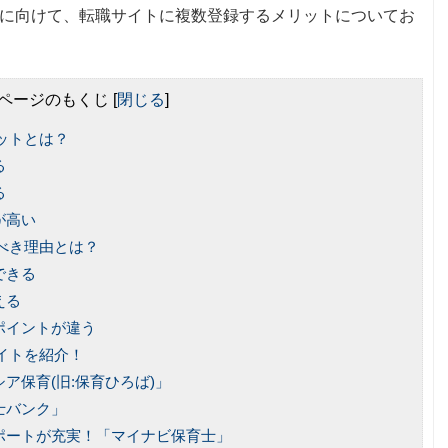
に向けて、転職サイトに複数登録するメリットについてお
ページのもくじ
[
閉じる
]
ットとは？
る
る
が高い
べき理由とは？
できる
える
ポイントが違う
イトを紹介！
ア保育(旧:保育ひろば)」
士バンク」
ポートが充実！「マイナビ保育士」