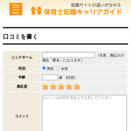
口コミを書く
（任意、無記入の
ニックネーム
場合「匿名」になります）
性別
男性
女性
年齢
歳 (任意)
満足度
コメント