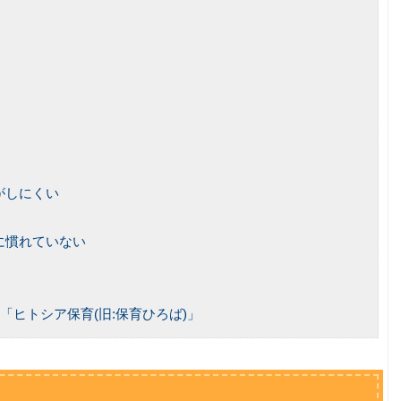
がしにくい
に慣れていない
！
「ヒトシア保育(旧:保育ひろば)」