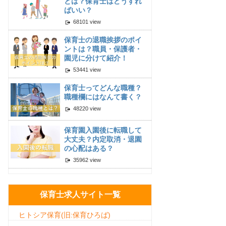
とは？保育士はどうすれ
ばいい？
68101 view
保育士の退職挨拶のポイ
ントは？職員・保護者・
園児に分けて紹介！
53441 view
保育士ってどんな職種？
職種欄にはなんて書く？
48220 view
保育園入園後に転職して
大丈夫？内定取消・退園
の心配はある？
35962 view
保育士求人サイト一覧
ヒトシア保育(旧:保育ひろば)