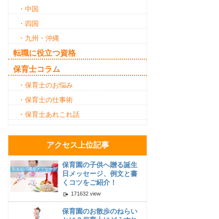
・中国
・四国
・九州・沖縄
転職に役立つ資格
保育士コラム
・保育士のお悩み
・保育士の仕事術
・保育士あれこれ話
アクセス上位記事
保育園の子供へ贈る誕生
日メッセージ、例文と書
くコツをご紹介！
171632 view
保育園のお散歩のねらい