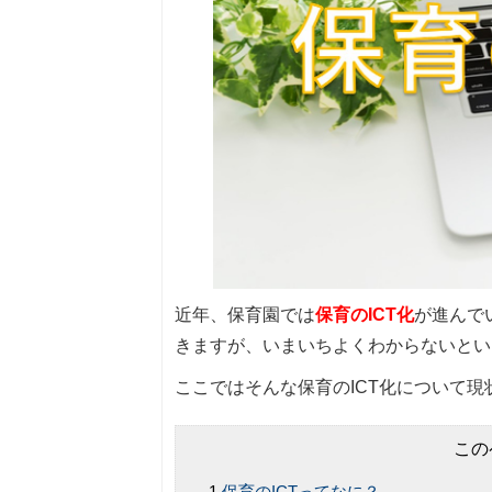
近年、保育園では
保育のICT化
が進んで
きますが、いまいちよくわからないとい
ここではそんな保育のICT化について
この
保育のICTってなに？