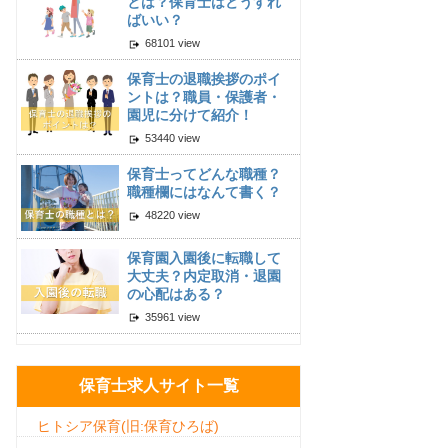
とは？保育士はどうすれ
ばいい？
68101 view
保育士の退職挨拶のポイ
ントは？職員・保護者・
園児に分けて紹介！
53440 view
保育士ってどんな職種？
職種欄にはなんて書く？
48220 view
保育園入園後に転職して
大丈夫？内定取消・退園
の心配はある？
35961 view
保育士求人サイト一覧
ヒトシア保育(旧:保育ひろば)