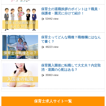
保育士の退職挨拶のポイントは？職員・
保護者・園児に分けて紹介！
53442 view
保育士ってどんな職種？職種欄にはなん
て書く？
48223 view
保育園入園後に転職して大丈夫？内定取
消・退園の心配はある？
35963 view
保育士求人サイト一覧