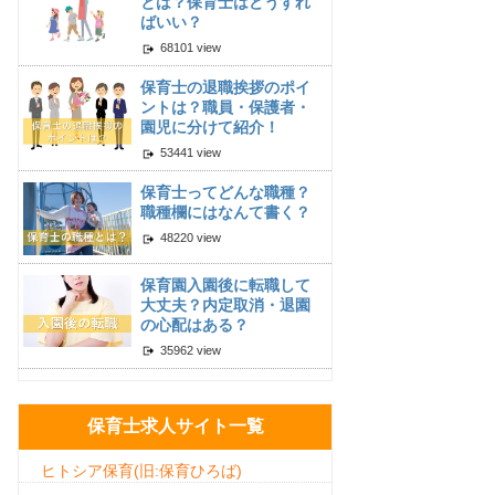
とは？保育士はどうすれ
ばいい？
68101 view
保育士の退職挨拶のポイ
ントは？職員・保護者・
園児に分けて紹介！
53441 view
保育士ってどんな職種？
職種欄にはなんて書く？
48220 view
保育園入園後に転職して
大丈夫？内定取消・退園
の心配はある？
35962 view
保育士求人サイト一覧
ヒトシア保育(旧:保育ひろば)