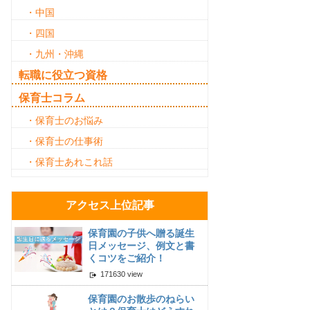
・中国
・四国
・九州・沖縄
転職に役立つ資格
保育士コラム
・保育士のお悩み
・保育士の仕事術
・保育士あれこれ話
アクセス上位記事
保育園の子供へ贈る誕生
日メッセージ、例文と書
くコツをご紹介！
171630 view
保育園のお散歩のねらい