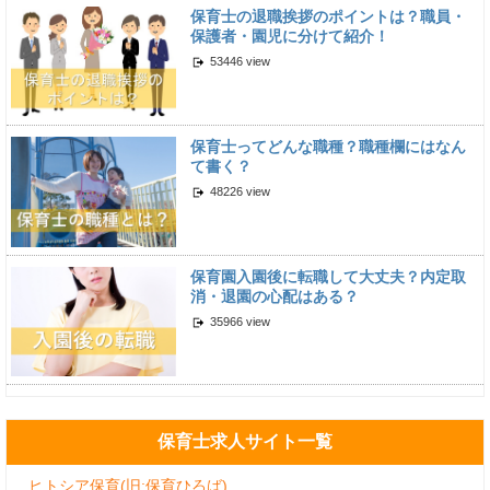
保育士の退職挨拶のポイントは？職員・
保護者・園児に分けて紹介！
53446 view
保育士ってどんな職種？職種欄にはなん
て書く？
48226 view
保育園入園後に転職して大丈夫？内定取
消・退園の心配はある？
35966 view
保育士求人サイト一覧
ヒトシア保育(旧:保育ひろば)