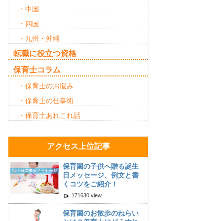
・中国
・四国
・九州・沖縄
転職に役立つ資格
保育士コラム
・保育士のお悩み
・保育士の仕事術
・保育士あれこれ話
アクセス上位記事
保育園の子供へ贈る誕生
日メッセージ、例文と書
くコツをご紹介！
171630 view
保育園のお散歩のねらい