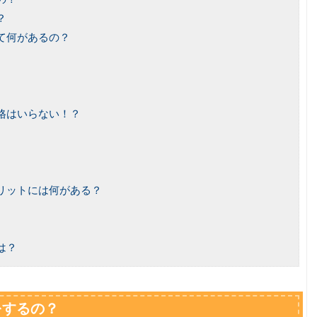
？
て何があるの？
格はいらない！？
リットには何がある？
は？
をするの？