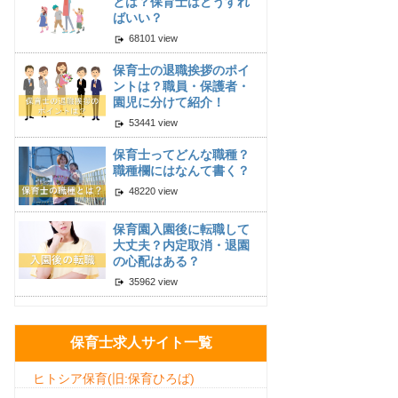
とは？保育士はどうすれ
ばいい？
68101 view
保育士の退職挨拶のポイ
ントは？職員・保護者・
園児に分けて紹介！
53441 view
保育士ってどんな職種？
職種欄にはなんて書く？
48220 view
保育園入園後に転職して
大丈夫？内定取消・退園
の心配はある？
35962 view
保育士求人サイト一覧
ヒトシア保育(旧:保育ひろば)