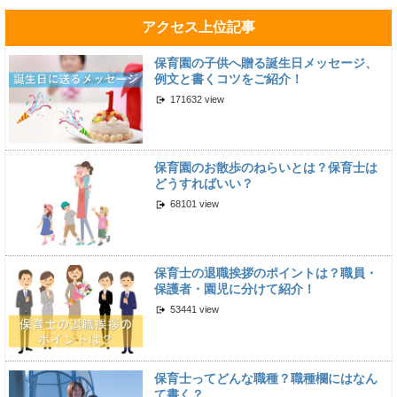
アクセス上位記事
保育園の子供へ贈る誕生日メッセージ、
例文と書くコツをご紹介！
171632 view
保育園のお散歩のねらいとは？保育士は
どうすればいい？
68101 view
保育士の退職挨拶のポイントは？職員・
保護者・園児に分けて紹介！
53441 view
保育士ってどんな職種？職種欄にはなん
て書く？