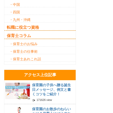
・中国
・四国
・九州・沖縄
転職に役立つ資格
保育士コラム
・保育士のお悩み
・保育士の仕事術
・保育士あれこれ話
アクセス上位記事
保育園の子供へ贈る誕生
日メッセージ、例文と書
くコツをご紹介！
171626 view
保育園のお散歩のねらい