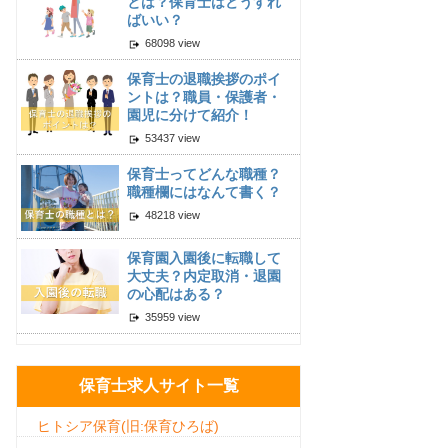
とは？保育士はどうすれ
ばいい？
68098 view
保育士の退職挨拶のポイ
ントは？職員・保護者・
園児に分けて紹介！
53437 view
保育士ってどんな職種？
職種欄にはなんて書く？
48218 view
保育園入園後に転職して
大丈夫？内定取消・退園
の心配はある？
35959 view
保育士求人サイト一覧
ヒトシア保育(旧:保育ひろば)